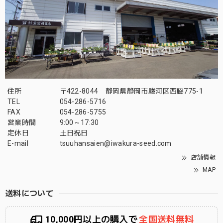
住所
〒422-8044 静岡県静岡市駿河区西脇775-1
TEL
054-286-5716
FAX
054-286-5755
営業時間
9:00～17:30
定休日
土日祝日
E-mail
tsuuhansaien@iwakura-seed.com
店舗情報
MAP
送料について
10,000円以上の購入で
全国送料無料