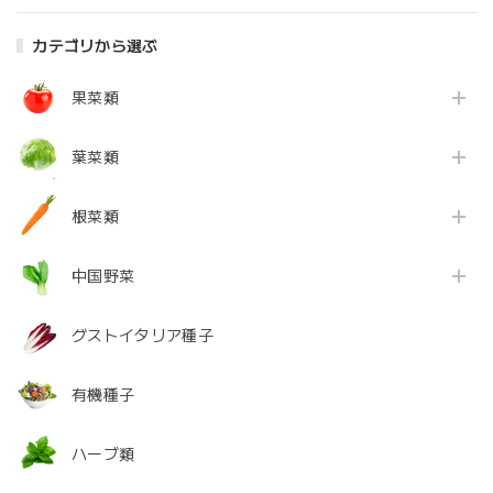
カテゴリから選ぶ
果菜類
葉菜類
根菜類
中国野菜
グストイタリア種子
有機種子
ハーブ類