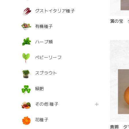
グストイタリア種子
濱の宝 
有機種子
ハーブ類
ベビーリーフ
スプラウト
緑肥
その他 種子
花種子
貴錦 タ