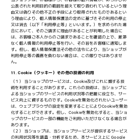
公表された利用目的の範囲を超えて取り扱われているという理
由又は偽りその他不正の手段により取得されたものであるとい
う理由により、個人情報保護法の定めに基づきその利用の停止
又は消去（以下「利用停止等」といいます。）を求められた場
合において、そのご請求に理由があることが判明した場合に
は、お客様ご本人からのご請求であることを確認の上で、遅滞
なく個人情報の利用停止等を行い、その旨をお客様に通知しま
す。但し、個人情報保護法その他の法令により、当ショップが
利用停止等の義務を負わない場合は、この限りではありませ
ん。
11. Cookie（クッキー）その他の技術の利用
（１） 当ショップのサービスは、Cookie及びこれに類する技
術を利用することがあります。これらの技術は、当ショップに
よる当ショップのサービスの利用状況等の把握に役立ち、サー
ビス向上に資するものです。Cookieを無効化されたいユーザー
は、ウェブブラウザの設定を変更することによりCookieを無効
化することができます。但し、Cookieを無効化すると、当ショ
ップのサービスの一部の機能をご利用いただけなくなる場合が
あります。
（２） 当ショップは、当ショップサービスが提供するサービス
の利用状況等を調査・分析するため、本サービス上に Google