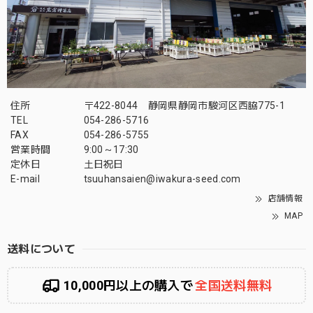
住所
〒422-8044 静岡県静岡市駿河区西脇775-1
TEL
054-286-5716
FAX
054-286-5755
営業時間
9:00～17:30
定休日
土日祝日
E-mail
tsuuhansaien@iwakura-seed.com
店舗情報
MAP
送料について
10,000円以上の購入で
全国送料無料