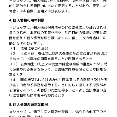
当ショップは、個人情報の利用目的を、関連性を有すると合理
的に認められる範囲内において変更することがあり、変更した
場合にはお客様に通知又は公表します。
4. 個人情報利用の制限
当ショップは、個人情報保護法その他の法令により許容される
場合を除き、お客様の同意を得ず、利用目的の達成に必要な範
囲を超えて個人情報を取り扱いません。但し、次の場合はこの
限りではありません。
（１） 法令に基づく場合
（２） 人の生命、身体又は財産の保護のために必要がある場合
であって、お客様の同意を得ることが困難であるとき
（３） 公衆衛生の向上又は児童の健全な育成の推進のために特
に必要がある場合であって、お客様の同意を得ることが困難で
あるとき
（４） 国の機関もしくは地方公共団体又はその委託を受けた者
が法令の定める事務を遂行することに対して協力する必要があ
る場合であって、お客様の同意を得ることにより当該事務の遂
行に支障を及ぼすおそれがあるとき
5. 個人情報の適正な取得
当ショップは、適正に個人情報を取得し、偽りその他不正の手