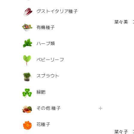
グストイタリア種子
菜々美 
有機種子
ハーブ類
ベビーリーフ
スプラウト
緑肥
その他 種子
花種子
菜々子 