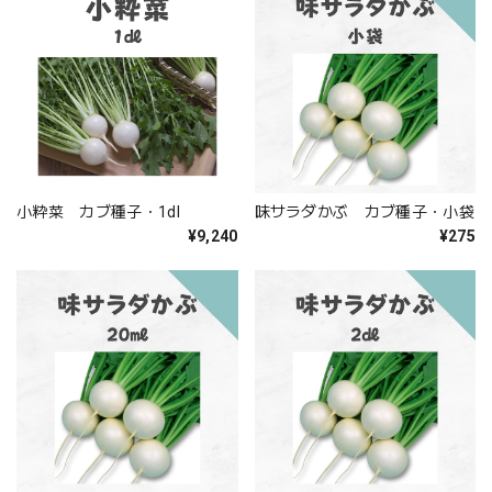
小粋菜 カブ種子・1dl
味サラダかぶ カブ種子・小袋
¥9,240
¥275