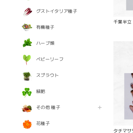
グストイタリア種子
千葉半立
有機種子
ハーブ類
ベビーリーフ
スプラウト
緑肥
その他 種子
花種子
タチマサ