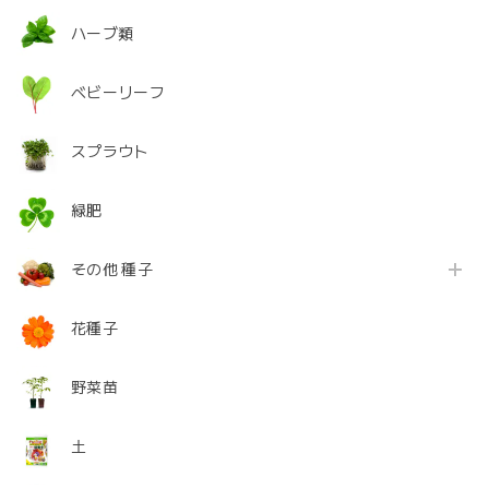
ハーブ類
ベビーリーフ
スプラウト
緑肥
その他 種子
花種子
野菜苗
土