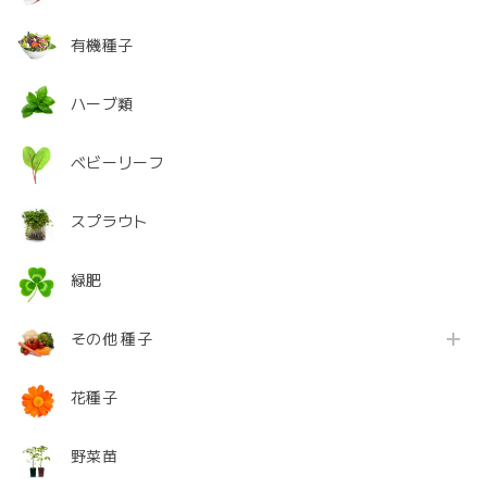
有機種子
ハーブ類
ベビーリーフ
スプラウト
緑肥
その他 種子
花種子
野菜苗