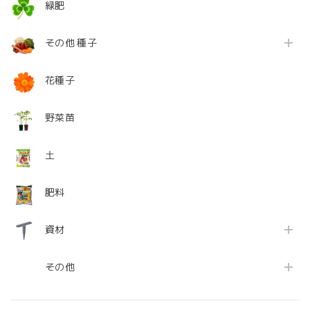
緑肥
その他 種子
花種子
野菜苗
土
肥料
資材
その他