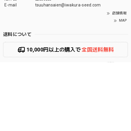
E-mail
tsuuhansaien@iwakura-seed.com
店舗情報
MAP
送料について
10,000円以上の購入で
全国送料無料
送料について
お支払い方法について
次の方法がご利用いただけます。
PAY ID あと払い
クレジットカード
PayPay
Amazon Pay
キャリア決済
銀行振込
コンビニ決済またはPay-easy
PayPal