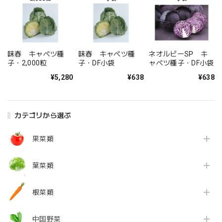
味春 キャベツ種
味春 キャベツ種
ネオルビーSP キ
子・2,000粒
子・DF小袋
ャベツ種子・DF小袋
¥5,280
¥638
¥638
カテゴリから選ぶ
果菜類
葉菜類
根菜類
中国野菜