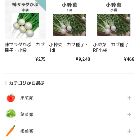
味サラダかぶ カブ
小粋菜 カブ種子・
小粋菜 カブ種子・
種子・小袋
1dl
RF小袋
¥275
¥9,240
¥468
カテゴリから選ぶ
果菜類
葉菜類
根菜類