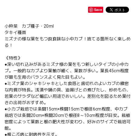
Save
小粋菜 カブ種子・20ml
タキイ種苗
ミズナの様な葉をもつ良食味な小中カブ！捨てる箇所なく楽しめ
る！
《特性》
●深い切れ込みがあるミズナ様の葉をもつ新しいタイプの小中カ
ブ。一般的なカブより葉軸が細く、葉数が多い。葉長45cm程度
が最も生育のバランスよく見た目もよい。
●ミズナ葉のシャキシャキとした食感と歯切れのよいカブの緻密
な肉質が特長。浅漬や鍋の具、油揚げとの煮びたし、炒めもの、
若葉のサラダなど幅広い用途でおいしい。差別化を図るため葉付
きの出荷がおすすめ。
●小カブ栽培では条間15cm×株間15cmで根径6cm程度、中カブ
栽培では条間20cm×株間20cmで根径8～10cm程度が目安。栽植
密度によって葉数と根の肥大性が変わり、好みのサイズで栽培可
能。
●根こぶ病に耐病性を示す。