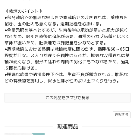
《栽培のポイント》
●秋冬栽培での無理な早まきや春栽培でのまき遅れは、葉勝ちを
招き、玉の肥大も悪くなる。適期播種を心掛ける。
●全量元肥を基本とするが、生育後半の肥効が弱いと肥大が鈍く
なるため、間引き直後に追肥が必要。通常の小カブ品種と比べて
草勢が強いため、肥沃地では施肥量を少なめとする。
●適期栽培における熟期は栽植密度に関わらず、播種後60～65日
程度が目安。ス入りが遅く在圃性はあるが、極端な収穫遅れは葉
軸が硬くなり、根形の乱れや肉質の劣化にもつながるため、適期
収穫を心掛ける。
●極端な乾燥や過湿条件下では、生育不良が懸念される。堆肥な
どの有機物を施用し、保水と排水性のよい土づくりを行う。
この商品をアプリで見る
通報する
関連商品