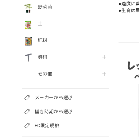
●適度に
野菜苗
●生育は
土
肥料
資材
その他
メーカーから選ぶ
播き時期から選ぶ
EC限定規格