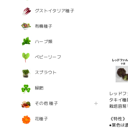
グストイタリア種子
有機種子
ハーブ類
ベビーリーフ
スプラウト
緑肥
レッドフ
タキイ種
その他 種子
栽培容易
花種子
《特性》
●葉色は