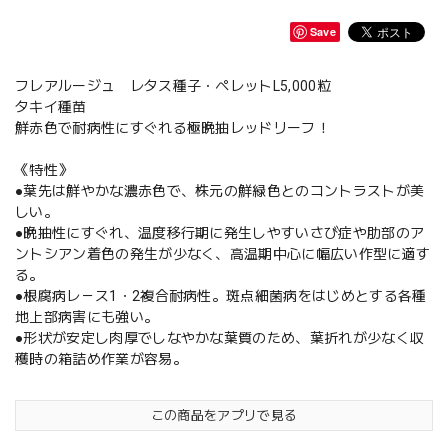
Save
フレアルージュ レタス種子・ペレットL5,000粒
タキイ種苗
鮮赤色で耐病性にすぐれる極晩抽レッドリーフ！
《特性》
●葉先は鮮やかな濃赤色で、株元の鮮緑色とのコントラストが美
しい。
●晩抽性にすぐれ、温度移行期に発生しやすいさび症や肋部のア
ントシアン着色の発生が少なく、高温期中心に幅広い作型に適す
る。
●根腐病レ－ス1・2複合耐病性。斑点細菌病をはじめとする各種
地上部病害にも強い。
●形状が安定し肉厚でしなやかな葉質のため、葉折れが少なく収
穫時の箱詰め作業が容易。
この商品をアプリで見る