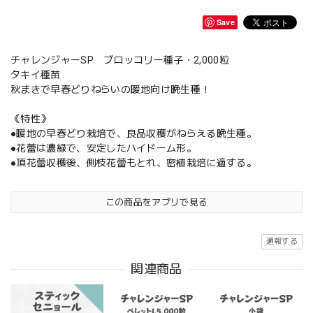
Save
チャレンジャーSP ブロッコリー種子・2,000粒
タキイ種苗
秋まきで早春どりねらいの暖地向け晩生種！
《特性》
●暖地の早春どり栽培で、良品収穫がねらえる晩生種。
●花蕾は濃緑で、安定したハイドーム形。
●頂花蕾収穫後、側枝花蕾もとれ、密植栽培に適する。
この商品をアプリで見る
通報する
関連商品