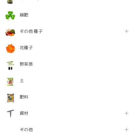
緑肥
その他 種子
花種子
野菜苗
土
肥料
資材
その他