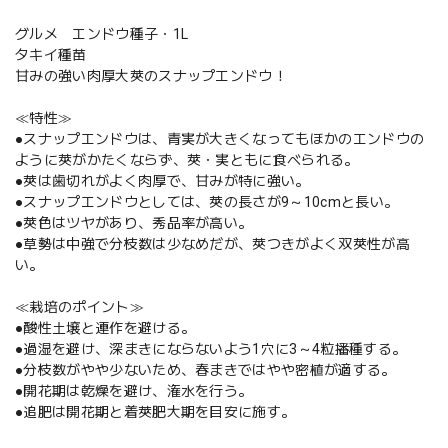
グルメ エンドウ種子・1L
タキイ種苗
甘みの強い肉厚大莢のスナップエンドウ！
≪特性≫
●スナップエンドウは、青実が大きくなってもほかのエンドウの
ように莢がかたくならず、莢・実ともに食べられる。
●莢は歯切れがよく肉厚で、甘みが特に強い。
●スナップエンドウとしては、莢の長さが9～10cmと長い。
●莢色はツヤがあり、秀品率が高い。
●草勢は中強で分枝数は少なめだが、莢つきがよく双莢性が高
い。
≪栽培のポイント≫
●酸性土壌と連作を避ける。
●過湿を避け、深まきにならないよう1穴に3～4粒播種する。
●分枝数がやや少ないため、春まきではやや密植が適する。
●開花期は乾燥を避け、潅水を行う。
●追肥は開花期と着莢肥大期を目安に施す。