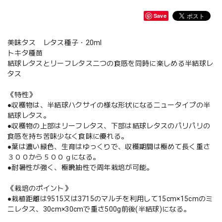
Save
美味タス レタス種子・20ml
トキタ種苗
結球レタスとリーフレタス二つの食感を同時に楽しめる半結球レ
タス
《特性》
●収穫物は、半結球ハクサイの様な形状になるニュータイプの半
結球レタス。
●収穫物の上部はリーフレタス、下部は結球レタスのパリパリの
食感を持ち苦味少なく食味に優れる。
●葉は濃い緑色、生育はゆっくりで、収穫期間は極めて長く重さ
３００から５００ｇになる。
●耐暑性が強く、極晩抽性で周年栽培が可能。
《栽培のポイント》
●栽植距離は9515又は3715のマルチを利用して15cm×15cmのミ
ニレタス、30cm×30cmで重さ500g前後(半結球)になる。