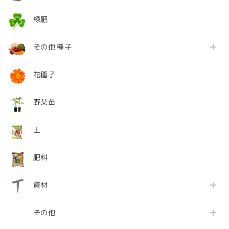
緑肥
その他 種子
花種子
野菜苗
土
肥料
資材
その他