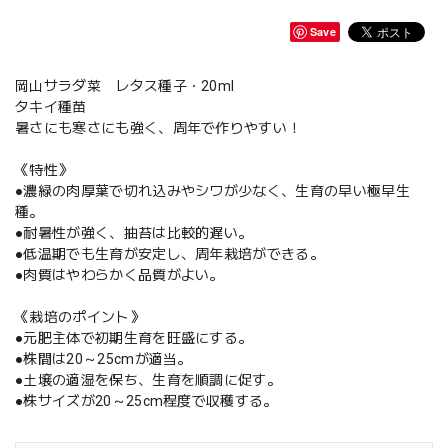
Save
岡山サラダ菜 レタス種子・20ml
タキイ種苗
暑さにも寒さにも強く、周年で作りやすい！
《特性》
●濃緑の肉厚葉で切れ込みやシワが少なく、生育の早い極早生
種。
●耐暑性が強く、抽苔は比較的遅い。
●低温期でも生育が安定し、周年栽培ができる。
●肉質はやわらかく品質がよい。
《栽培のポイント》
●元肥主体で初期生育を旺盛にする。
●株間は20～25cmが適当。
●土壌の適湿を保ち、生育を順調に促す。
●株サイズが20～25cm程度で収穫する。