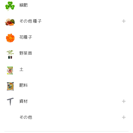
緑肥
その他 種子
花種子
野菜苗
土
肥料
資材
その他