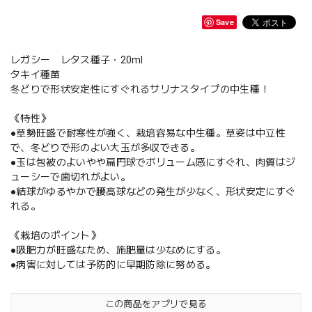
Save
レガシー レタス種子・20ml
タキイ種苗
冬どりで形状安定性にすぐれるサリナスタイプの中生種！
《特性》
●草勢旺盛で耐寒性が強く、栽培容易な中生種。草姿は中立性
で、冬どりで形のよい大玉が多収できる。
●玉は包被のよいやや扁円球でボリューム感にすぐれ、肉質はジ
ューシーで歯切れがよい。
●結球がゆるやかで腰高球などの発生が少なく、形状安定にすぐ
れる。
《栽培のポイント》
●吸肥力が旺盛なため、施肥量は少なめにする。
●病害に対しては予防的に早期防除に努める。
この商品をアプリで見る