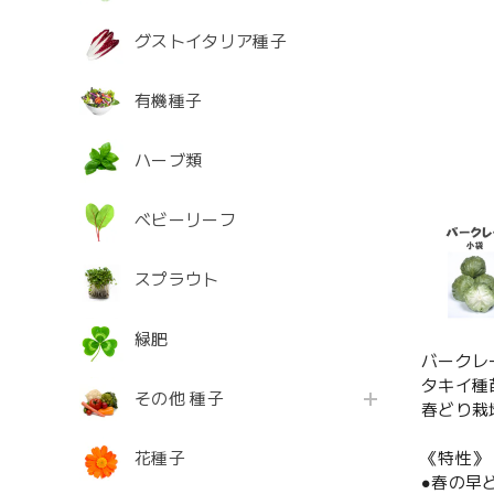
グストイタリア種子
有機種子
ハーブ類
ベビーリーフ
スプラウト
緑肥
バークレ
タキイ種
その他 種子
春どり栽
花種子
《特性》
●春の早