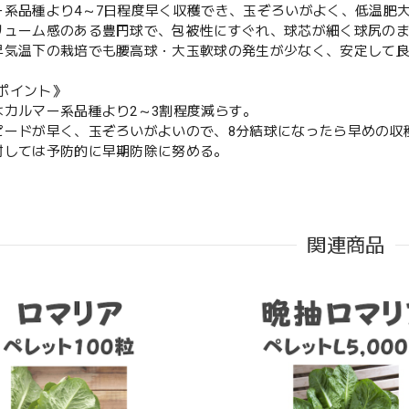
ー系品種より4～7日程度早く収穫でき、玉ぞろいがよく、低温肥
リューム感のある豊円球で、包被性にすぐれ、球芯が細く球尻の
昇気温下の栽培でも腰高球・大玉軟球の発生が少なく、安定して良
ポイント》
はカルマー系品種より2～3割程度減らす。
ピードが早く、玉ぞろいがよいので、8分結球になったら早めの収
対しては予防的に早期防除に努める。
関連商品