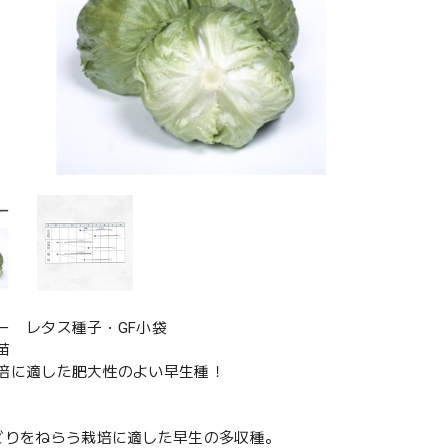
ー レタス種子・GF小袋
苗
培に適した肥大性のよい早生種！
どりをねらう栽培に適した早生の多収種。