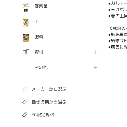
●カルマ
野菜苗
●玉はボ
●春の上
土
《栽培の
●施肥量
肥料
●結球ス
●病害に
資材
その他
メーカーから選ぶ
播き時期から選ぶ
EC限定規格