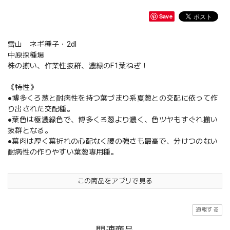
Save
雷山 ネギ種子・2dl
中原採種場
株の揃い、作業性抜群、濃緑のF1葉ねぎ！
《特性》
●博多くろ葱と耐病性を持つ葉づまり系夏葱との交配に依って作
り出された交配種。
●葉色は極濃緑色で、博多くろ葱より濃く、色ツヤもすぐれ揃い
抜群となる。
●葉肉は厚く葉折れの心配なく腰の強さも最高で、分けつのない
耐病性の作りやすい葉葱専用種。
この商品をアプリで見る
通報する
関連商品