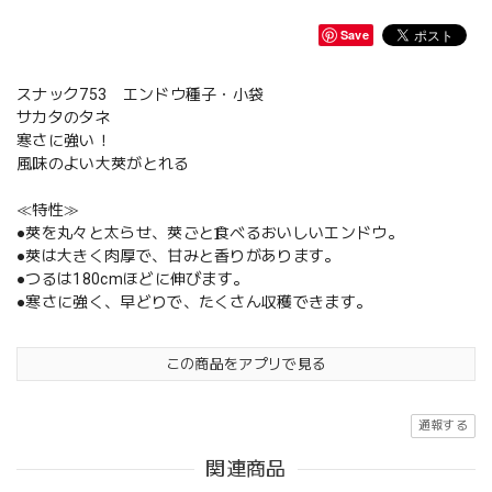
Save
スナック753 エンドウ種子・小袋
サカタのタネ
寒さに強い！
風味のよい大莢がとれる
≪特性≫
●莢を丸々と太らせ、莢ごと食べるおいしいエンドウ。
●莢は大きく肉厚で、甘みと香りがあります。
●つるは180cmほどに伸びます。
●寒さに強く、早どりで、たくさん収穫できます。
この商品をアプリで見る
通報する
関連商品