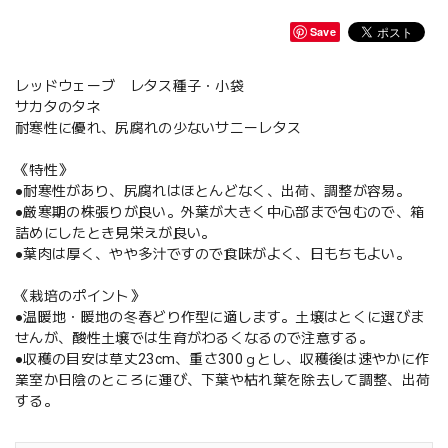
Save
レッドウェーブ レタス種子・小袋
サカタのタネ
耐寒性に優れ、尻腐れの少ないサニーレタス
《特性》
●耐寒性があり、尻腐れはほとんどなく、出荷、調整が容易。
●厳寒期の株張りが良い。外葉が大きく中心部まで包むので、箱
詰めにしたとき見栄えが良い。
●葉肉は厚く、やや多汁ですので食味がよく、日もちもよい。
《栽培のポイント》
●温暖地・暖地の冬春どり作型に適します。土壌はとくに選びま
せんが、酸性土壌では生育がわるくなるので注意する。
●収穫の目安は草丈23cm、重さ300ｇとし、収穫後は速やかに作
業室か日陰のところに運び、下葉や枯れ葉を除去して調整、出荷
する。