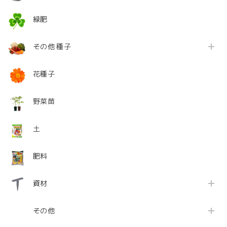
緑肥
その他 種子
花種子
野菜苗
土
肥料
資材
その他